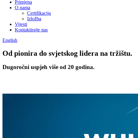
Primjena
O nama
Certifikacija
Izložba
Vijesti
Kontaktirajte nas
English
Od pionira do svjetskog lidera na tržištu.
Dugoročni uspjeh više od 20 godina.