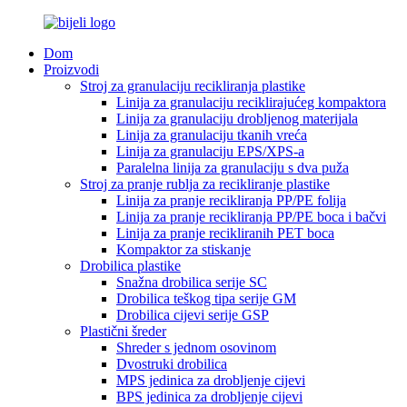
Dom
Proizvodi
Stroj za granulaciju recikliranja plastike
Linija za granulaciju reciklirajućeg kompaktora
Linija za granulaciju drobljenog materijala
Linija za granulaciju tkanih vreća
Linija za granulaciju EPS/XPS-a
Paralelna linija za granulaciju s dva puža
Stroj za pranje rublja za recikliranje plastike
Linija za pranje recikliranja PP/PE folija
Linija za pranje recikliranja PP/PE boca i bačvi
Linija za pranje recikliranih PET boca
Kompaktor za stiskanje
Drobilica plastike
Snažna drobilica serije SC
Drobilica teškog tipa serije GM
Drobilica cijevi serije GSP
Plastični šreder
Shreder s jednom osovinom
Dvostruki drobilica
MPS jedinica za drobljenje cijevi
BPS jedinica za drobljenje cijevi