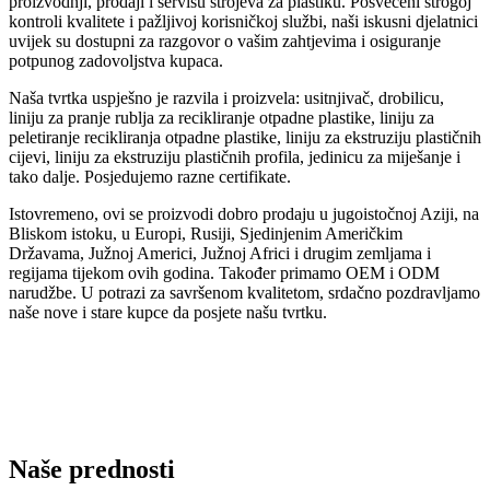
proizvodnji, prodaji i servisu strojeva za plastiku. Posvećeni strogoj
kontroli kvalitete i pažljivoj korisničkoj službi, naši iskusni djelatnici
uvijek su dostupni za razgovor o vašim zahtjevima i osiguranje
potpunog zadovoljstva kupaca.
Naša tvrtka uspješno je razvila i proizvela: usitnjivač, drobilicu,
liniju za pranje rublja za recikliranje otpadne plastike, liniju za
peletiranje recikliranja otpadne plastike, liniju za ekstruziju plastičnih
cijevi, liniju za ekstruziju plastičnih profila, jedinicu za miješanje i
tako dalje. Posjedujemo razne certifikate.
Istovremeno, ovi se proizvodi dobro prodaju u jugoistočnoj Aziji, na
Bliskom istoku, u Europi, Rusiji, Sjedinjenim Američkim
Državama, Južnoj Americi, Južnoj Africi i drugim zemljama i
regijama tijekom ovih godina. Također primamo OEM i ODM
narudžbe. U potrazi za savršenom kvalitetom, srdačno pozdravljamo
naše nove i stare kupce da posjete našu tvrtku.
Naše prednosti