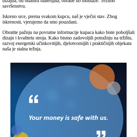
dizajna, od odabira materijala, obrade do montaže. Težimo
savršenstvu.
Iskreno srce, prema svakom kupcu, naš je vječni stav. Zbog
iskrenosti, vjerujemo da smo pouzdani.
Obratite pažnju na povratne informacije kupaca kako biste poboljšali
dizajn i kvalitetu stroja. Kako bismo zadovoljili potražnju na tržištu,
razvoj energetski učinkovitijih, djelotvornijih i praktičnijih objekata
naša je stalna težnja.