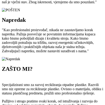
naš je vječni stav. Zbog iskrenosti, vjerujemo da smo pouzdani."
Napredak
"Kao profesionalni proizvođač, nikada ne zaustavljamo korak
napretka. Pažnja posvećuje se povratnim informacijama kupaca
kako bismo poboljšali dizajn i kvalitetu stroja. Kako bismo
zadovoljili potražnju na tržištu, razvoj energetski učinkovitijih,
djelotvornijih i praktičnijih objekata naša je stalna težnja.
Zahvaljujući napretku, možete nastaviti surađivati s nama."
ZAŠTO MI?
Specijalizirani smo za razvoj recikliranja otpadne plastike. Razvili
smo niz opreme za recikliranje plastike. Ovisno o materijalu, obliku i
statusu plastičnog predmeta, pružili smo profesionalno rješenje.
Pažljivo i strogo pratimo svaki korak, od istraživanja i razvoja do