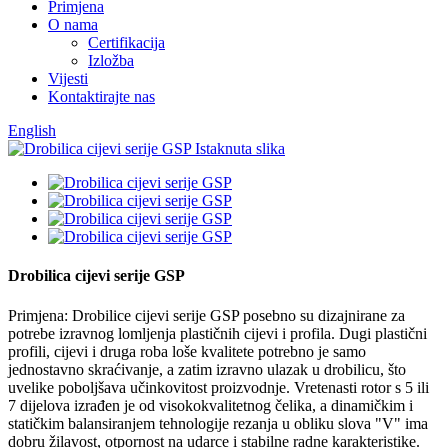
Primjena
O nama
Certifikacija
Izložba
Vijesti
Kontaktirajte nas
English
Drobilica cijevi serije GSP
Primjena: Drobilice cijevi serije GSP posebno su dizajnirane za
potrebe izravnog lomljenja plastičnih cijevi i profila. Dugi plastični
profili, cijevi i druga roba loše kvalitete potrebno je samo
jednostavno skraćivanje, a zatim izravno ulazak u drobilicu, što
uvelike poboljšava učinkovitost proizvodnje. Vretenasti rotor s 5 ili
7 dijelova izrađen je od visokokvalitetnog čelika, a dinamičkim i
statičkim balansiranjem tehnologije rezanja u obliku slova "V" ima
dobru žilavost, otpornost na udarce i stabilne radne karakteristike.