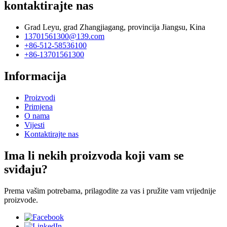
kontaktirajte nas
Grad Leyu, grad Zhangjiagang, provincija Jiangsu, Kina
13701561300@139.com
+86-512-58536100
+86-13701561300
Informacija
Proizvodi
Primjena
O nama
Vijesti
Kontaktirajte nas
Ima li nekih proizvoda koji vam se
sviđaju?
Prema vašim potrebama, prilagodite za vas i pružite vam vrijednije
proizvode.