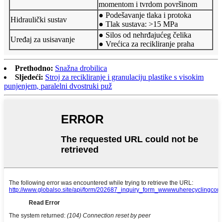
momentom i tvrdom površinom
● Podešavanje tlaka i protoka
Hidraulički sustav
● Tlak sustava: >15 MPa
● Silos od nehrđajućeg čelika
Uređaj za usisavanje
● Vrećica za recikliranje praha
Prethodno:
Snažna drobilica
Sljedeći:
Stroj za recikliranje i granulaciju plastike s visokim
punjenjem, paralelni dvostruki puž