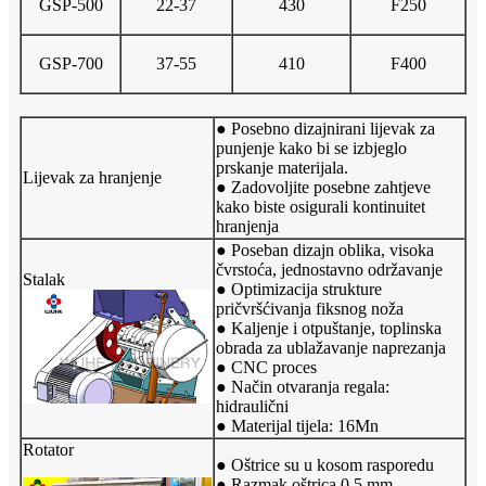
GSP-500
22-37
430
F250
GSP-700
37-55
410
F400
● Posebno dizajnirani lijevak za
punjenje kako bi se izbjeglo
prskanje materijala.
Lijevak za hranjenje
● Zadovoljite posebne zahtjeve
kako biste osigurali kontinuitet
hranjenja
● Poseban dizajn oblika, visoka
čvrstoća, jednostavno održavanje
Stalak
● Optimizacija strukture
pričvršćivanja fiksnog noža
● Kaljenje i otpuštanje, toplinska
obrada za ublažavanje naprezanja
● CNC proces
● Način otvaranja regala:
hidraulični
● Materijal tijela: 16Mn
Rotator
● Oštrice su u kosom rasporedu
● Razmak oštrica 0,5 mm