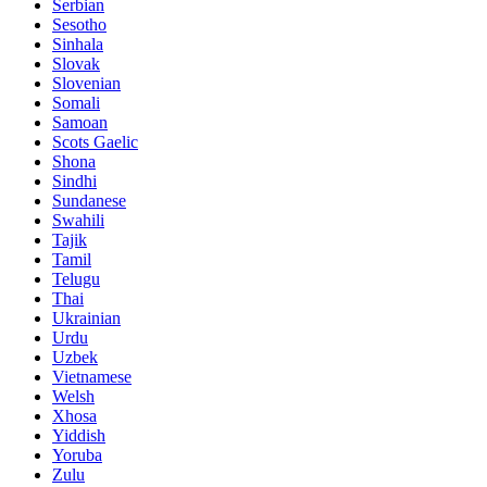
Serbian
Sesotho
Sinhala
Slovak
Slovenian
Somali
Samoan
Scots Gaelic
Shona
Sindhi
Sundanese
Swahili
Tajik
Tamil
Telugu
Thai
Ukrainian
Urdu
Uzbek
Vietnamese
Welsh
Xhosa
Yiddish
Yoruba
Zulu