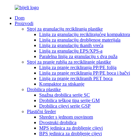
Dom
Proizvodi
Stroj za granulaciju recikliranja plastike
Linija za granulaciju reciklirajućeg kompaktora
Linija za granulaciju drobljenog materijala
Linija za granulaciju tkanih vreća
Linija za granulaciju EPS/XPS-a
Paralelna linija za granulaciju s dva puža
Stroj za pranje rublja za recikliranje plastike
Linija za pranje recikliranja PP/PE folija
Linija za pranje recikliranja PP/PE boca i bačvi
Linija za pranje recikliranih PET boca
Kompaktor za stiskanje
Drobilica plastike
Snažna drobilica serije SC
Drobilica teškog tipa serije GM
Drobilica cijevi serije GSP
Plastični šreder
Shreder s jednom osovinom
Dvostruki drobilica
MPS jedinica za drobljenje cijevi
BPS jedinica za drobljenje cijevi