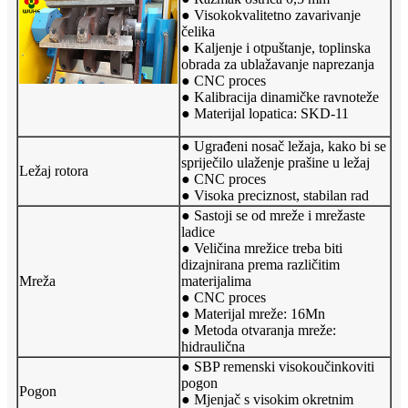
● Visokokvalitetno zavarivanje
čelika
● Kaljenje i otpuštanje, toplinska
obrada za ublažavanje naprezanja
● CNC proces
● Kalibracija dinamičke ravnoteže
● Materijal lopatica: SKD-11
● Ugrađeni nosač ležaja, kako bi se
spriječilo ulaženje prašine u ležaj
Ležaj rotora
● CNC proces
● Visoka preciznost, stabilan rad
● Sastoji se od mreže i mrežaste
ladice
● Veličina mrežice treba biti
dizajnirana prema različitim
Mreža
materijalima
● CNC proces
● Materijal mreže: 16Mn
● Metoda otvaranja mreže:
hidraulična
● SBP remenski visokoučinkoviti
pogon
Pogon
● Mjenjač s visokim okretnim