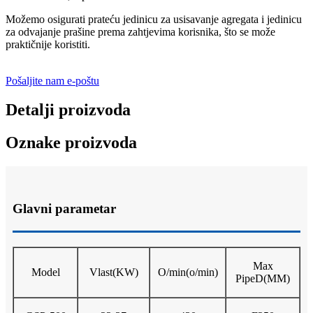
Možemo osigurati prateću jedinicu za usisavanje agregata i jedinicu
za odvajanje prašine prema zahtjevima korisnika, što se može
praktičnije koristiti.
Pošaljite nam e-poštu
Detalji proizvoda
Oznake proizvoda
Glavni parametar
Max
Model
Vlast
(KW)
O/min
(o/min)
P
ipe
D
(MM)