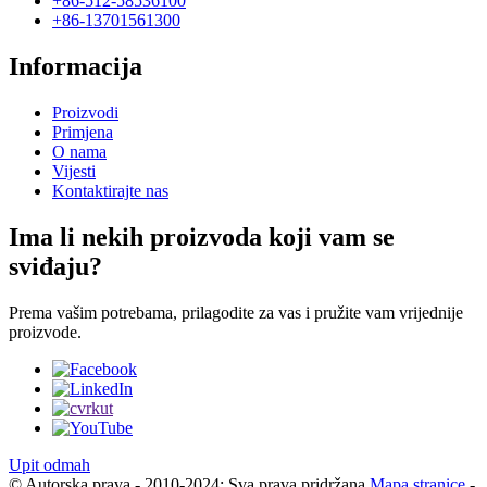
+86-512-58536100
+86-13701561300
Informacija
Proizvodi
Primjena
O nama
Vijesti
Kontaktirajte nas
Ima li nekih proizvoda koji vam se
sviđaju?
Prema vašim potrebama, prilagodite za vas i pružite vam vrijednije
proizvode.
Upit odmah
© Autorska prava - 2010-2024: Sva prava pridržana.
Mapa stranice
-