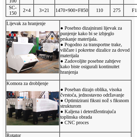
100
SC-
2×4
3×21
1470×900×F850
110
275
F1
150
Lijevak za hranjenje
● Posebno dizajnirani lijevak za
punjenje kako bi se izbjeglo
prskanje materijala.
● Pogodno za transportne trake,
viličare i pokretne dizalice za dovod
materijala
● Zadovoljite posebne zahtjeve
kako biste osigurali kontinuitet
hranjenja
Komora za drobljenje
● Poseban dizajn oblika, visoka
čvrstoća, jednostavno održavanje
● Optimizirani fiksni nož s fiksnom
strukturom
● Kaljena i deterdžentirajuća
toplinska obrada
● CNC proces
Rotator