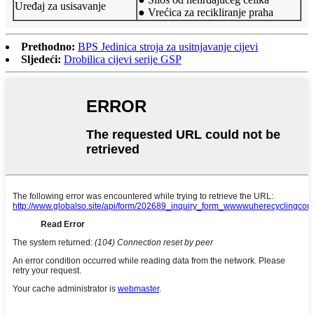
Uređaj za usisavanje
● Vrećica za recikliranje praha
Prethodno:
BPS Jedinica stroja za usitnjavanje cijevi
Sljedeći:
Drobilica cijevi serije GSP