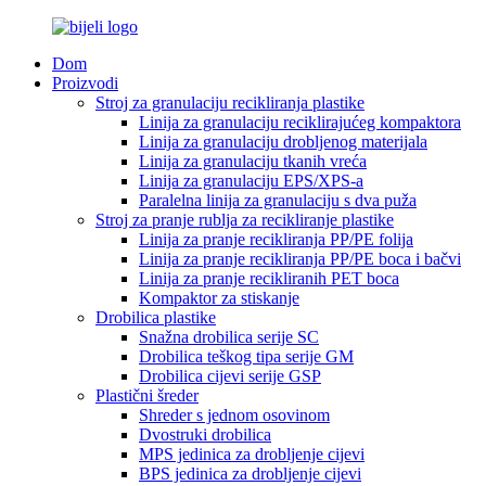
Dom
Proizvodi
Stroj za granulaciju recikliranja plastike
Linija za granulaciju reciklirajućeg kompaktora
Linija za granulaciju drobljenog materijala
Linija za granulaciju tkanih vreća
Linija za granulaciju EPS/XPS-a
Paralelna linija za granulaciju s dva puža
Stroj za pranje rublja za recikliranje plastike
Linija za pranje recikliranja PP/PE folija
Linija za pranje recikliranja PP/PE boca i bačvi
Linija za pranje recikliranih PET boca
Kompaktor za stiskanje
Drobilica plastike
Snažna drobilica serije SC
Drobilica teškog tipa serije GM
Drobilica cijevi serije GSP
Plastični šreder
Shreder s jednom osovinom
Dvostruki drobilica
MPS jedinica za drobljenje cijevi
BPS jedinica za drobljenje cijevi