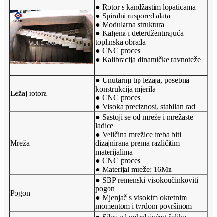
● Rotor s kandžastim lopaticama
● Spiralni raspored alata
● Modularna struktura
● Kaljena i deterdžentirajuća
toplinska obrada
● CNC proces
● Kalibracija dinamičke ravnoteže
● Unutarnji tip ležaja, posebna
konstrukcija mjerila
Ležaj rotora
● CNC proces
● Visoka preciznost, stabilan rad
● Sastoji se od mreže i mrežaste
ladice
● Veličina mrežice treba biti
Mreža
dizajnirana prema različitim
materijalima
● CNC proces
● Materijal mreže: 16Mn
● SBP remenski visokoučinkoviti
pogon
Pogon
● Mjenjač s visokim okretnim
momentom i tvrdom površinom
● Silos od nehrđajućeg čelika