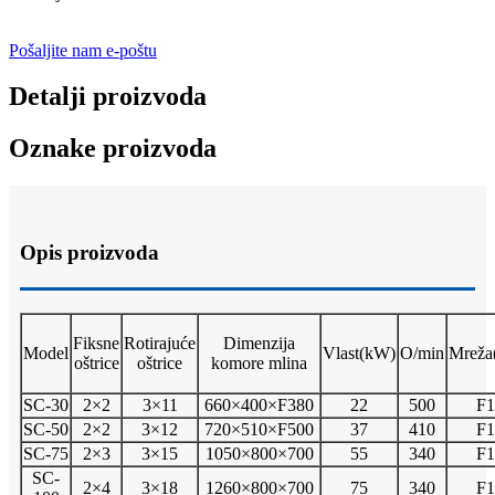
Pošaljite nam e-poštu
Detalji proizvoda
Oznake proizvoda
Opis proizvoda
Fiksne
Rotirajuće
Dimenzija
Model
Vlast(
kW)
O/min
Mreža
oštrice
oštrice
komore mlina
SC-30
2×2
3×11
660×400×F380
22
500
F1
SC-50
2×2
3×12
720×510×F500
37
410
F1
SC-75
2×3
3×15
1050×800×700
55
340
F1
SC-
2×4
3×18
1260×800×700
75
340
F1