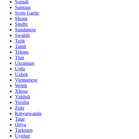
Somali
Samoan
Scots Gaelic
Shona
Sindhi
Sundanese
Swahili
Tajik
Tamil
Telugu
Thai
Ukrainian
Urdu
Uzbek
Vietnamese
Welsh
Xhosa
Yiddish
Yoruba
Zulu
Kinyarwanda
Tatar
Oriya
Turkmen
Uyghur