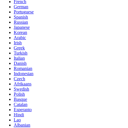
French
German
Portuguese
Spanish
Russian
Japanese
Korean
Arabic
Irish
Greek
Turkish
Italian
Danish
Romanian
Indonesian
Czech
Afrikaans
Swedish
Polish
Basque
Catalan
Esperanto
Hindi
Lao
Albanian