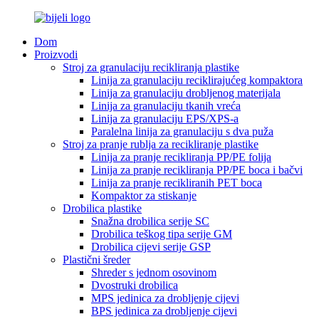
Dom
Proizvodi
Stroj za granulaciju recikliranja plastike
Linija za granulaciju reciklirajućeg kompaktora
Linija za granulaciju drobljenog materijala
Linija za granulaciju tkanih vreća
Linija za granulaciju EPS/XPS-a
Paralelna linija za granulaciju s dva puža
Stroj za pranje rublja za recikliranje plastike
Linija za pranje recikliranja PP/PE folija
Linija za pranje recikliranja PP/PE boca i bačvi
Linija za pranje recikliranih PET boca
Kompaktor za stiskanje
Drobilica plastike
Snažna drobilica serije SC
Drobilica teškog tipa serije GM
Drobilica cijevi serije GSP
Plastični šreder
Shreder s jednom osovinom
Dvostruki drobilica
MPS jedinica za drobljenje cijevi
BPS jedinica za drobljenje cijevi