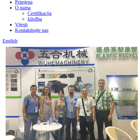
Primjena
O nama
Certifikacija
Izložba
Vijesti
Kontaktirajte nas
English