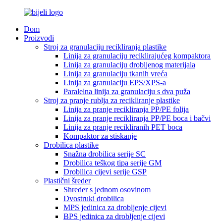
Dom
Proizvodi
Stroj za granulaciju recikliranja plastike
Linija za granulaciju reciklirajućeg kompaktora
Linija za granulaciju drobljenog materijala
Linija za granulaciju tkanih vreća
Linija za granulaciju EPS/XPS-a
Paralelna linija za granulaciju s dva puža
Stroj za pranje rublja za recikliranje plastike
Linija za pranje recikliranja PP/PE folija
Linija za pranje recikliranja PP/PE boca i bačvi
Linija za pranje recikliranih PET boca
Kompaktor za stiskanje
Drobilica plastike
Snažna drobilica serije SC
Drobilica teškog tipa serije GM
Drobilica cijevi serije GSP
Plastični šreder
Shreder s jednom osovinom
Dvostruki drobilica
MPS jedinica za drobljenje cijevi
BPS jedinica za drobljenje cijevi