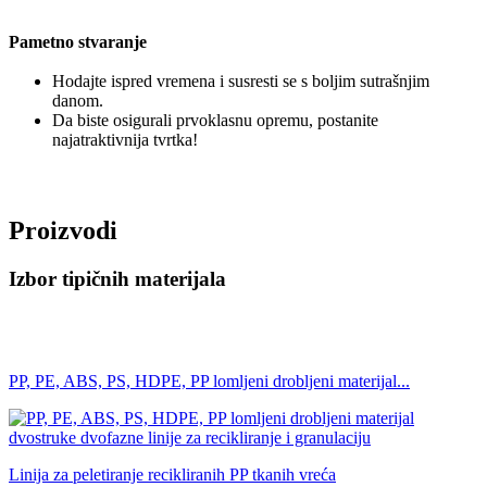
Pametno stvaranje
Hodajte ispred vremena i susresti se s boljim sutrašnjim
danom.
Da biste osigurali prvoklasnu opremu, postanite
najatraktivnija tvrtka!
Proizvodi
Izbor tipičnih materijala
PP, PE, ABS, PS, HDPE, PP lomljeni drobljeni materijal...
Linija za peletiranje recikliranih PP tkanih vreća