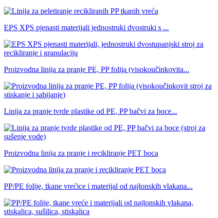
EPS XPS pjenasti materijali jednostruki dvostruki s ...
Proizvodna linija za pranje PE, PP folija (visokoučinkovita...
Linija za pranje tvrde plastike od PE, PP bačvi za boce...
Proizvodna linija za pranje i recikliranje PET boca
PP/PE folije, tkane vrećice i materijal od najlonskih vlakana...