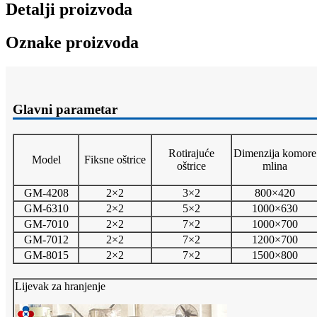
Detalji proizvoda
Oznake proizvoda
Glavni parametar
Rotirajuće
Dimenzija komore
Model
Fiksne oštrice
oštrice
mlina
GM-4208
2×2
3×2
800×420
GM-6310
2×2
5×2
1000×630
GM-7010
2×2
7×2
1000×700
GM-7012
2×2
7×2
1200×700
GM-8015
2×2
7×2
1500×800
Lijevak za hranjenje