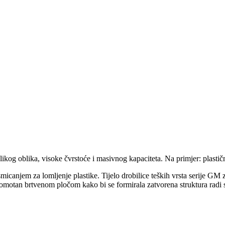
ikog oblika, visoke čvrstoće i masivnog kapaciteta. Na primjer: plastična 
icanjem za lomljenje plastike. Tijelo drobilice teških vrsta serije GM z
e omotan brtvenom pločom kako bi se formirala zatvorena struktura radi s