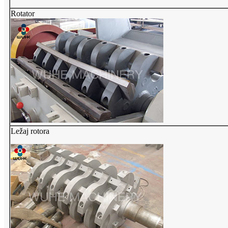
Rotator
Ležaj rotora