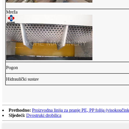
Mreža
Pogon
Hidraulički sustav
Prethodno:
Proizvodna linija za pranje PE, PP folija (visokoučinkov
Sljedeći:
Dvostruki drobilica