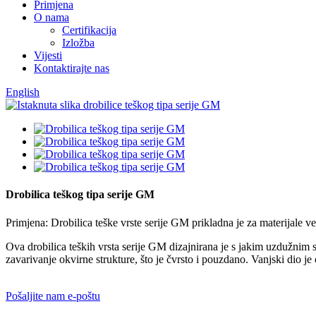
Primjena
O nama
Certifikacija
Izložba
Vijesti
Kontaktirajte nas
English
Drobilica teškog tipa serije GM
Primjena: Drobilica teške vrste serije GM prikladna je za materijale vel
Ova drobilica teških vrsta serije GM dizajnirana je s jakim uzdužnim sm
zavarivanje okvirne strukture, što je čvrsto i pouzdano. Vanjski dio j
Pošaljite nam e-poštu