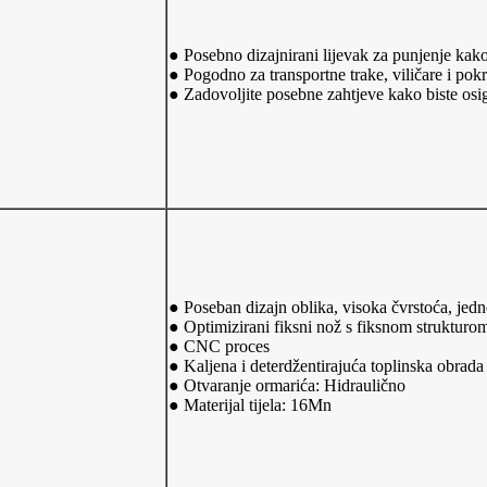
● Posebno dizajnirani lijevak za punjenje kako 
● Pogodno za transportne trake, viličare i pokr
● Zadovoljite posebne zahtjeve kako biste osig
● Poseban dizajn oblika, visoka čvrstoća, jed
● Optimizirani fiksni nož s fiksnom strukturo
● CNC proces
● Kaljena i deterdžentirajuća toplinska obrada
● Otvaranje ormarića: Hidraulično
● Materijal tijela: 16Mn