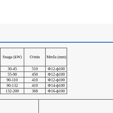
Snaga (
kW)
O/min
Mreža (
mm)
30-45
510
Ф12-ф100
55-90
450
Ф12-ф100
90-110
410
Ф12-ф100
90-132
410
Ф14-ф100
132-200
368
Ф16-ф100