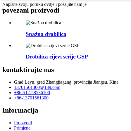
Napišite svoju poruku ovdje i pošaljite nam je
povezani proizvodi
Snažna drobilica
Drobilica cijevi serije GSP
kontaktirajte nas
Grad Leyu, grad Zhangjiagang, provincija Jiangsu, Kina
13701561300@139.com
+86-512-58536100
+86-13701561300
Informacija
Proizvodi
Primjena