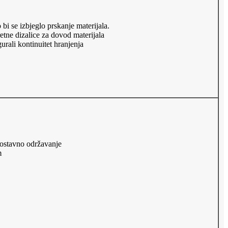
bi se izbjeglo prskanje materijala.
etne dizalice za dovod materijala
urali kontinuitet hranjenja
nostavno održavanje
m