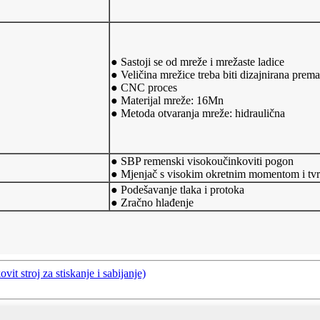
● Sastoji se od mreže i mrežaste ladice
● Veličina mrežice treba biti dizajnirana prema
● CNC proces
● Materijal mreže: 16Mn
● Metoda otvaranja mreže: hidraulična
● SBP remenski visokoučinkoviti pogon
● Mjenjač s visokim okretnim momentom i t
● Podešavanje tlaka i protoka
● Zračno hlađenje
it stroj za stiskanje i sabijanje)