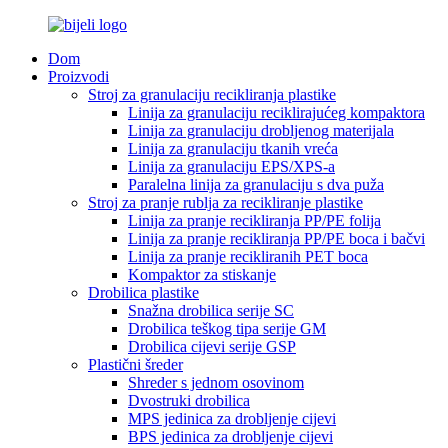
Dom
Proizvodi
Stroj za granulaciju recikliranja plastike
Linija za granulaciju reciklirajućeg kompaktora
Linija za granulaciju drobljenog materijala
Linija za granulaciju tkanih vreća
Linija za granulaciju EPS/XPS-a
Paralelna linija za granulaciju s dva puža
Stroj za pranje rublja za recikliranje plastike
Linija za pranje recikliranja PP/PE folija
Linija za pranje recikliranja PP/PE boca i bačvi
Linija za pranje recikliranih PET boca
Kompaktor za stiskanje
Drobilica plastike
Snažna drobilica serije SC
Drobilica teškog tipa serije GM
Drobilica cijevi serije GSP
Plastični šreder
Shreder s jednom osovinom
Dvostruki drobilica
MPS jedinica za drobljenje cijevi
BPS jedinica za drobljenje cijevi