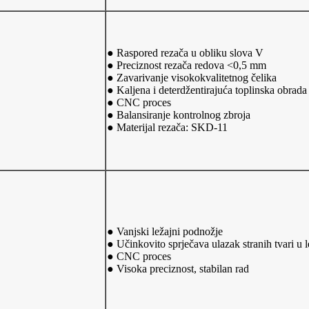
● Raspored rezača u obliku slova V
● Preciznost rezača redova <0,5 mm
● Zavarivanje visokokvalitetnog čelika
● Kaljena i deterdžentirajuća toplinska obrada
● CNC proces
● Balansiranje kontrolnog zbroja
● Materijal rezača: SKD-11
● Vanjski ležajni podnožje
● Učinkovito sprječava ulazak stranih tvari u l
● CNC proces
● Visoka preciznost, stabilan rad