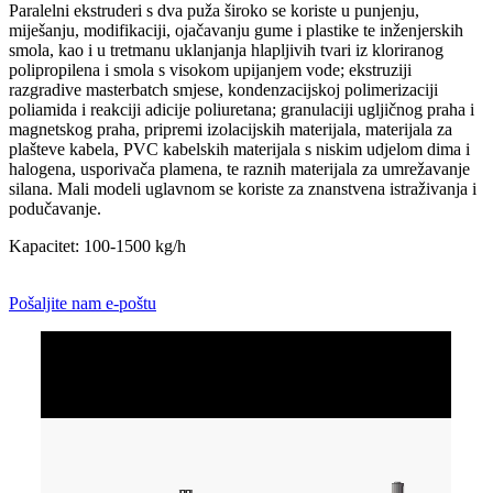
Paralelni ekstruderi s dva puža široko se koriste u punjenju,
miješanju, modifikaciji, ojačavanju gume i plastike te inženjerskih
smola, kao i u tretmanu uklanjanja hlapljivih tvari iz kloriranog
polipropilena i smola s visokom upijanjem vode; ekstruziji
razgradive masterbatch smjese, kondenzacijskoj polimerizaciji
poliamida i reakciji adicije poliuretana; granulaciji ugljičnog praha i
magnetskog praha, pripremi izolacijskih materijala, materijala za
plašteve kabela, PVC kabelskih materijala s niskim udjelom dima i
halogena, usporivača plamena, te raznih materijala za umrežavanje
silana. Mali modeli uglavnom se koriste za znanstvena istraživanja i
podučavanje.
Kapacitet: 100-1500 kg/h
Pošaljite nam e-poštu