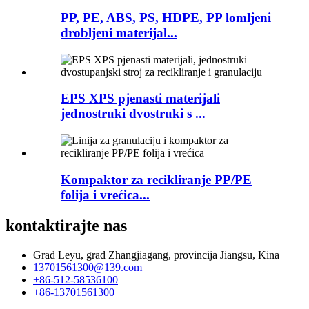
PP, PE, ABS, PS, HDPE, PP lomljeni
drobljeni materijal...
EPS XPS pjenasti materijali
jednostruki dvostruki s ...
Kompaktor za recikliranje PP/PE
folija i vrećica...
kontaktirajte nas
Grad Leyu, grad Zhangjiagang, provincija Jiangsu, Kina
13701561300@139.com
+86-512-58536100
+86-13701561300