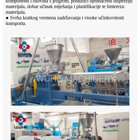
komponenti i osovina s jezgrom, postižući ujednačenu disperziju
materijala, dobar učinak miješanja i plastifikacije te histerezu
materijala.
● Svrha kratkog vremena zadržavanja i visoke učinkovitosti
transporta.