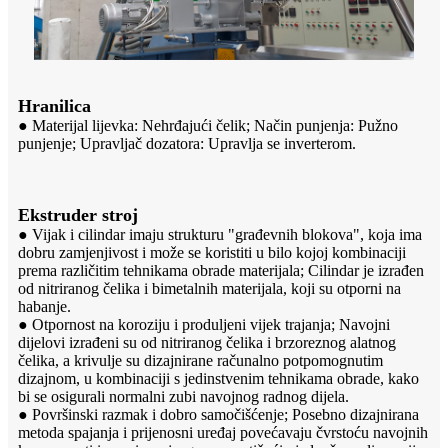
Hranilica
● Materijal lijevka: Nehrđajući čelik; Način punjenja: Pužno
punjenje; Upravljač dozatora: Upravlja se inverterom.
Ekstruder stroj
● Vijak i cilindar imaju strukturu "građevnih blokova", koja ima
dobru zamjenjivost i može se koristiti u bilo kojoj kombinaciji
prema različitim tehnikama obrade materijala; Cilindar je izrađen
od nitriranog čelika i bimetalnih materijala, koji su otporni na
habanje.
● Otpornost na koroziju i produljeni vijek trajanja; Navojni
dijelovi izrađeni su od nitriranog čelika i brzoreznog alatnog
čelika, a krivulje su dizajnirane računalno potpomognutim
dizajnom, u kombinaciji s jedinstvenim tehnikama obrade, kako
bi se osigurali normalni zubi navojnog radnog dijela.
● Površinski razmak i dobro samočišćenje; Posebno dizajnirana
metoda spajanja i prijenosni uređaj povećavaju čvrstoću navojnih