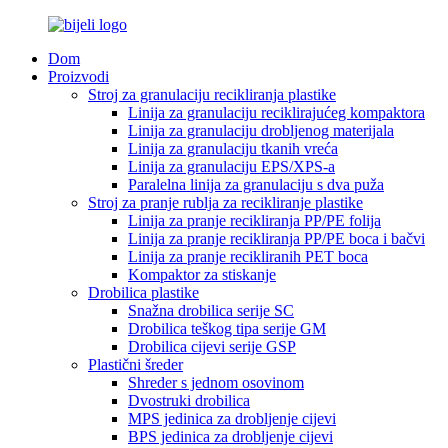
Dom
Proizvodi
Stroj za granulaciju recikliranja plastike
Linija za granulaciju reciklirajućeg kompaktora
Linija za granulaciju drobljenog materijala
Linija za granulaciju tkanih vreća
Linija za granulaciju EPS/XPS-a
Paralelna linija za granulaciju s dva puža
Stroj za pranje rublja za recikliranje plastike
Linija za pranje recikliranja PP/PE folija
Linija za pranje recikliranja PP/PE boca i bačvi
Linija za pranje recikliranih PET boca
Kompaktor za stiskanje
Drobilica plastike
Snažna drobilica serije SC
Drobilica teškog tipa serije GM
Drobilica cijevi serije GSP
Plastični šreder
Shreder s jednom osovinom
Dvostruki drobilica
MPS jedinica za drobljenje cijevi
BPS jedinica za drobljenje cijevi