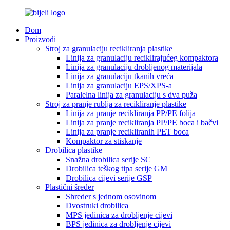
Dom
Proizvodi
Stroj za granulaciju recikliranja plastike
Linija za granulaciju reciklirajućeg kompaktora
Linija za granulaciju drobljenog materijala
Linija za granulaciju tkanih vreća
Linija za granulaciju EPS/XPS-a
Paralelna linija za granulaciju s dva puža
Stroj za pranje rublja za recikliranje plastike
Linija za pranje recikliranja PP/PE folija
Linija za pranje recikliranja PP/PE boca i bačvi
Linija za pranje recikliranih PET boca
Kompaktor za stiskanje
Drobilica plastike
Snažna drobilica serije SC
Drobilica teškog tipa serije GM
Drobilica cijevi serije GSP
Plastični šreder
Shreder s jednom osovinom
Dvostruki drobilica
MPS jedinica za drobljenje cijevi
BPS jedinica za drobljenje cijevi