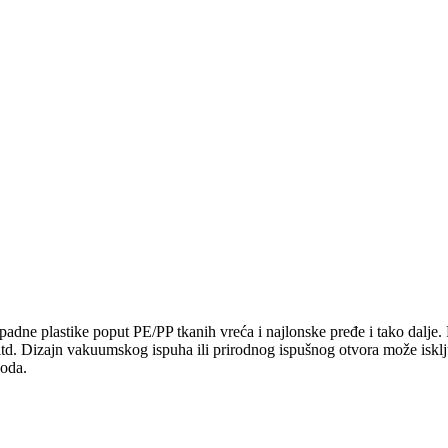
 otpadne plastike poput PE/PP tkanih vreća i najlonske pređe i tako dalje
a itd. Dizajn vakuumskog ispuha ili prirodnog ispušnog otvora može iskl
voda.