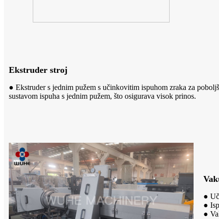
Ekstruder stroj
● Ekstruder s jednim pužem s učinkovitim ispuhom zraka za poboljšan
sustavom ispuha s jednim pužem, što osigurava visok prinos.
Vak
● Uči
● Isp
● Va