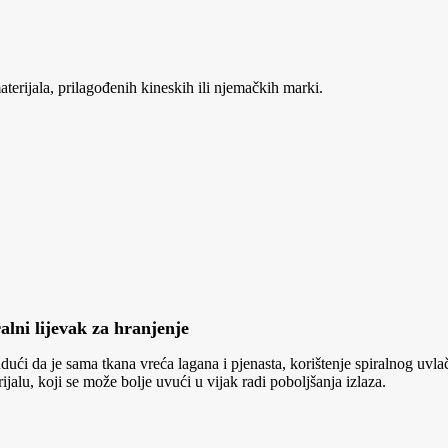
aterijala, prilagođenih kineskih ili njemačkih marki.
alni lijevak za hranjenje
dući da je sama tkana vreća lagana i pjenasta, korištenje spiralnog uvl
ijalu, koji se može bolje uvući u vijak radi poboljšanja izlaza.