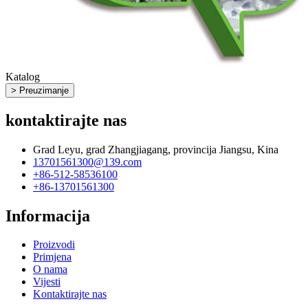
Katalog
> Preuzimanje
kontaktirajte nas
Grad Leyu, grad Zhangjiagang, provincija Jiangsu, Kina
13701561300@139.com
+86-512-58536100
+86-13701561300
Informacija
Proizvodi
Primjena
O nama
Vijesti
Kontaktirajte nas