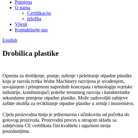
Primjena
O nama
Certifikacija
Izložba
Vijesti
Kontaktirajte nas
English
Drobilica plastike
Oprema za drobljenje, pranje, sušenje i peletiranje otpadne plastike
koju je razvila tvrtka Wuhe Machinery razvijena je uvođenjem,
usvajanjem i primjenom naprednih koncepata i tehnologija svjetske
industrije, kombinirajući potrebe trenutnog razvoja i karakteristike
sekundarne primjene otpadne plastike. Može zadovoljiti zahtjeve
zaštite okoliša za recikliranje otpadne plastike u zemlji i inozemstvu.
Cijela proizvodna linija je jednostavna i učinkovita od početka do
gotovog proizvoda. Proizvodni proces u strogom skladu sa
zahtjevima CE certifikata čini kvalitetu i sigurnost stroja
pouzdanijima.